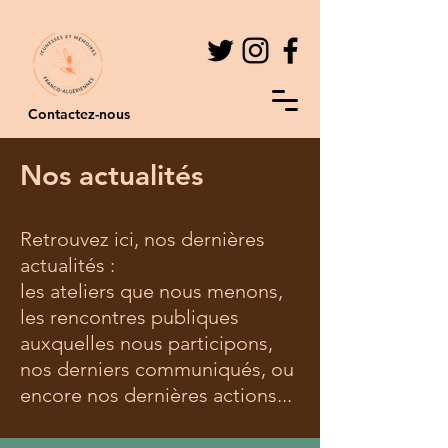
Contactez-nous
Nos actualités
Retrouvez ici, nos dernières
actualités :
les ateliers que nous menons,
les rencontres publiques
auxquelles nous participons,
nos derniers communiqués, ou
encore nos dernières actions...