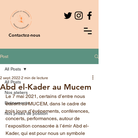
Contactez-nous
Post
All Posts
2 sept. 2022
2 min de lecture
All Posts
Abd el-Kader au Mucem
Nos ateliers
Le 7 mai 2021, certains d’entre nous 
Evénements
étaient au MUCEM, dans le cadre de 
trois jours d’événements, conférences, 
Nos prises de position
concerts, performances, autour de 
l’exposition consacrée à l’émir Abd el-
Kader, qui est pour nous un symbole 